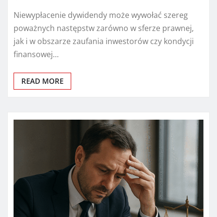
Niewypłacenie dywidendy może wywołać szereg
poważnych następstw zarówno w sferze prawnej,
jak i w obszarze zaufania inwestorów czy kondycji
finansowej…
READ MORE