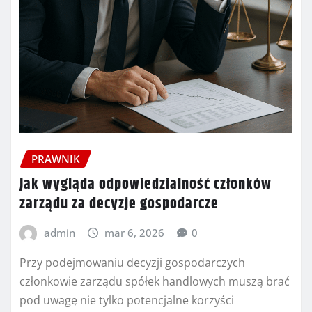
PRAWNIK
Jak wygląda odpowiedzialność członków
zarządu za decyzje gospodarcze
admin
mar 6, 2026
0
Przy podejmowaniu decyzji gospodarczych
członkowie zarządu spółek handlowych muszą brać
pod uwagę nie tylko potencjalne korzyści