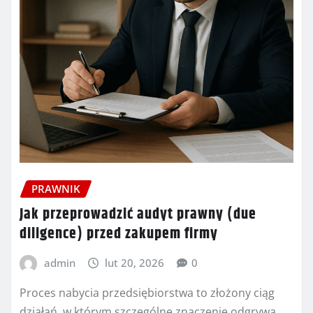
PRAWNIK
Jak przeprowadzić audyt prawny (due
diligence) przed zakupem firmy
admin
lut 20, 2026
0
Proces nabycia przedsiębiorstwa to złożony ciąg
działań, w którym szczególne znaczenie odgrywa