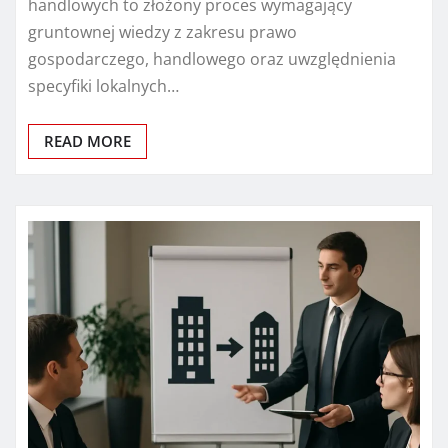
handlowych to złożony proces wymagający
gruntownej wiedzy z zakresu prawo
gospodarczego, handlowego oraz uwzględnienia
specyfiki lokalnych…
READ MORE