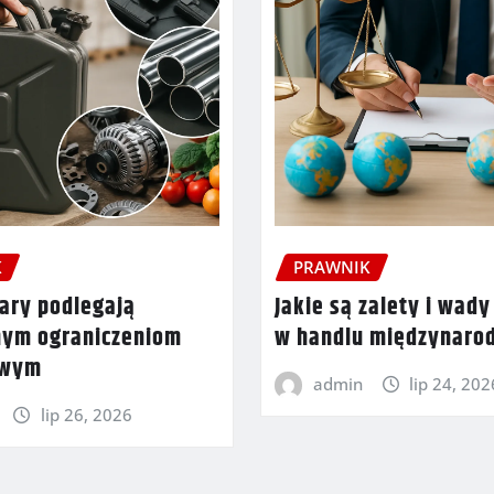
K
PRAWNIK
ary podlegają
Jakie są zalety i wady
nym ograniczeniom
w handlu międzynar
owym
admin
lip 24, 202
lip 26, 2026