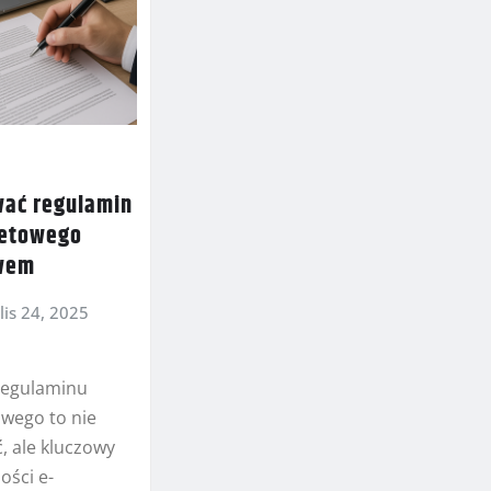
wać regulamin
netowego
awem
lis 24, 2025
regulaminu
owego to nie
, ale kluczowy
ości e-