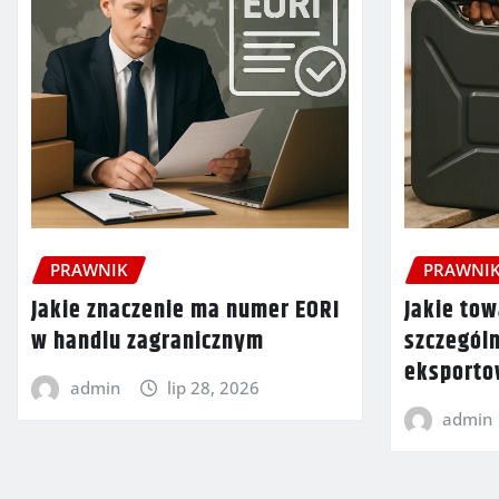
PRAWNIK
PRAWNI
Jakie znaczenie ma numer EORI
Jakie tow
w handlu zagranicznym
szczegól
eksport
admin
lip 28, 2026
admin