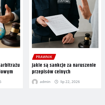
PRAWNIK
 arbitrażu
Jakie są sankcje za naruszenie
odowym
przepisów celnych
6
admin
lip 22, 2026