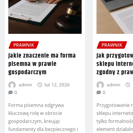
PRAWNIK
PRAWNIK
Jakie znaczenie ma forma
Jak przygoto
pisemna w prawie
sklepu inter
gospodarczym
zgodny z pr
admin
lut 12, 2026
admin
0
0
Forma pisemna odgrywa
Przygotowanie 
kluczową rolę w obrocie
sklepu internet
gospodarczym, kreując
tylko formalność
fundamenty dla bezpiecznego i
element działaln