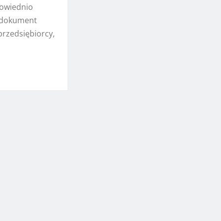
owiednio
 dokument
przedsiębiorcy,