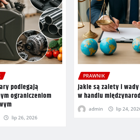
K
PRAWNIK
ary podlegają
Jakie są zalety i wady
nym ograniczeniom
w handlu międzynar
owym
admin
lip 24, 202
lip 26, 2026