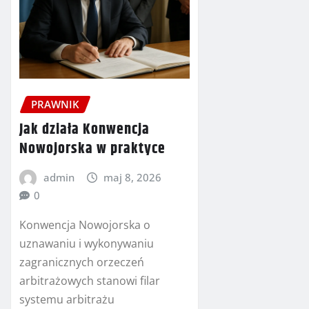
PRAWNIK
Jak działa Konwencja
Nowojorska w praktyce
admin
maj 8, 2026
0
Konwencja Nowojorska o
uznawaniu i wykonywaniu
zagranicznych orzeczeń
arbitrażowych stanowi filar
systemu arbitrażu