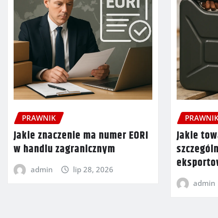
PRAWNIK
PRAWNI
Jakie znaczenie ma numer EORI
Jakie tow
w handlu zagranicznym
szczegól
eksport
admin
lip 28, 2026
admin