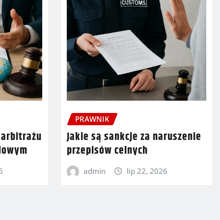
PRAWNIK
 arbitrażu
Jakie są sankcje za naruszenie
odowym
przepisów celnych
6
admin
lip 22, 2026