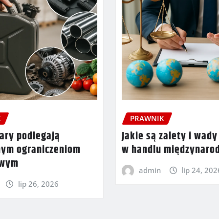
K
PRAWNIK
ary podlegają
Jakie są zalety i wady
nym ograniczeniom
w handlu międzynar
owym
admin
lip 24, 202
lip 26, 2026