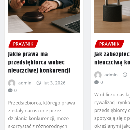
PRAWNIK
PRAWNIK
Jakie prawa ma
Jak zabezpiec
przedsiębiorca wobec
nieuczciwą k
nieuczciwej konkurencji
admin
0
admin
lut 3, 2026
0
W obliczu nasilaj
rywalizacji rynk
Przedsiębiorca, którego prawa
przedsiębiorcy c
zostały naruszone przez
spotykają się z 
działania konkurencji, może
określanymi jak
skorzystać z różnorodnych