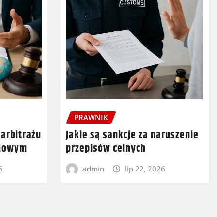
PRAWNIK
 arbitrażu
Jakie są sankcje za naruszenie
odowym
przepisów celnych
6
admin
lip 22, 2026