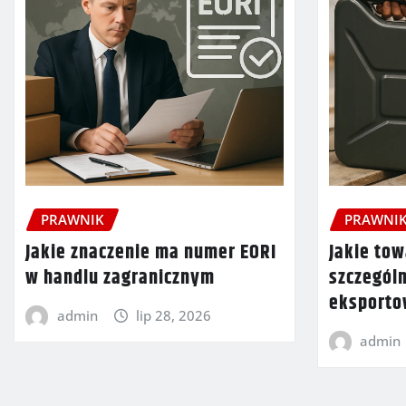
PRAWNIK
PRAWNI
Jakie znaczenie ma numer EORI
Jakie tow
w handlu zagranicznym
szczegól
eksport
admin
lip 28, 2026
admin