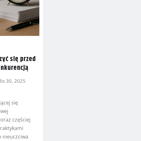
zyć się przed
onkurencją
lis 30, 2025
ącej się
owej
oraz częściej
praktykami
o nieuczciwa