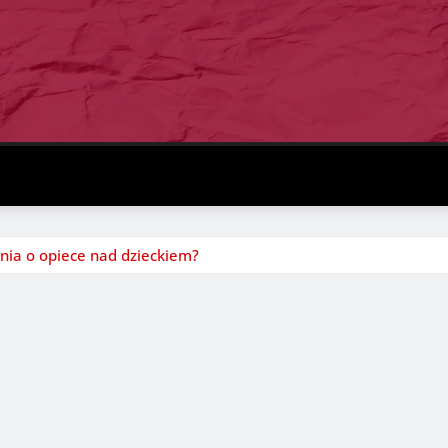
nia o opiece nad dzieckiem?