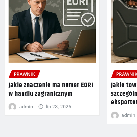
PRAWNIK
PRAWNI
Jakie znaczenie ma numer EORI
Jakie tow
w handlu zagranicznym
szczegól
eksport
admin
lip 28, 2026
admin