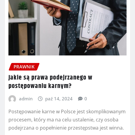
PRAWNIK
Jakie są prawa podejrzanego w
postępowaniu karnym?
admin
paź 14, 2024
0
Postępowanie karne w Polsce jest skomplikowanym
procesem, który ma na celu ustalenie, czy osoba
podejrzana o popełnienie przestępstwa jest winna.