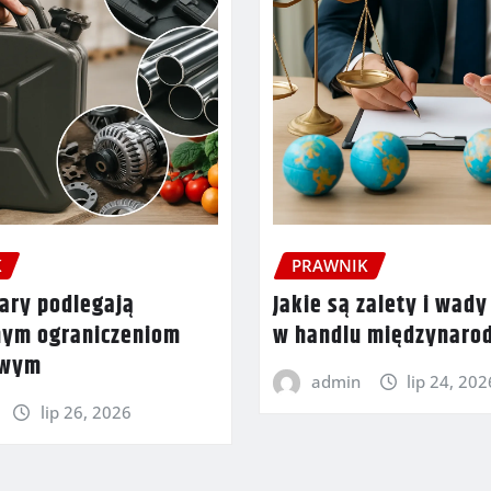
K
PRAWNIK
ary podlegają
Jakie są zalety i wady
nym ograniczeniom
w handlu międzynar
owym
admin
lip 24, 202
lip 26, 2026