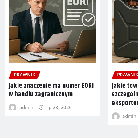
PRAWNIK
PRAWNI
Jakie znaczenie ma numer EORI
Jakie tow
w handlu zagranicznym
szczegól
eksport
admin
lip 28, 2026
admin