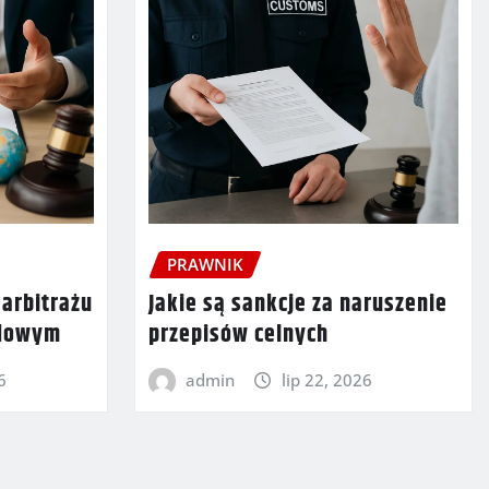
PRAWNIK
 arbitrażu
Jakie są sankcje za naruszenie
odowym
przepisów celnych
6
admin
lip 22, 2026