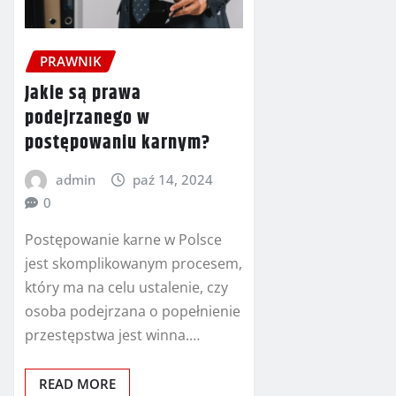
PRAWNIK
Jakie są prawa
podejrzanego w
postępowaniu karnym?
admin
paź 14, 2024
0
Postępowanie karne w Polsce
jest skomplikowanym procesem,
który ma na celu ustalenie, czy
osoba podejrzana o popełnienie
przestępstwa jest winna.…
READ MORE