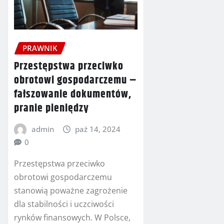
PRAWNIK
Przestępstwa przeciwko
obrotowi gospodarczemu –
fałszowanie dokumentów,
pranie pieniędzy
admin
paź 14, 2024
0
Przestępstwa przeciwko
obrotowi gospodarczemu
stanowią poważne zagrożenie
dla stabilności i uczciwości
rynków finansowych. W Polsce,