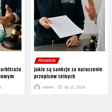
PRAWNIK
 arbitrażu
Jakie są sankcje za naruszenie
odowym
przepisów celnych
6
admin
lip 22, 2026