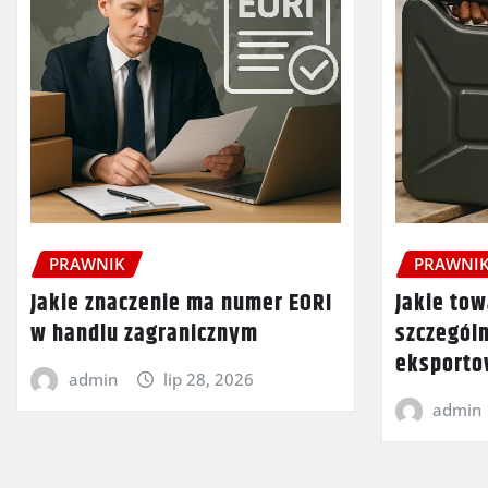
PRAWNIK
PRAWNI
Jakie znaczenie ma numer EORI
Jakie tow
w handlu zagranicznym
szczegól
eksport
admin
lip 28, 2026
admin