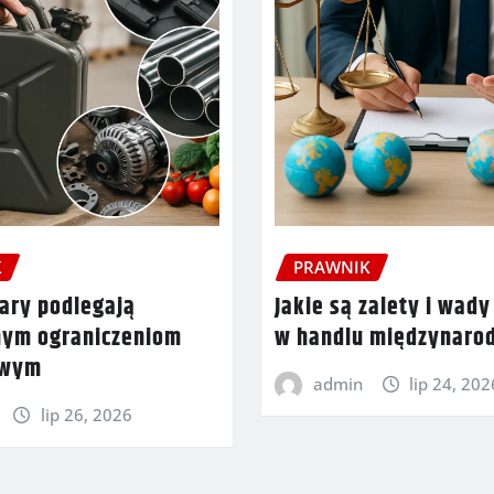
K
PRAWNIK
ary podlegają
Jakie są zalety i wady
nym ograniczeniom
w handlu międzynar
owym
admin
lip 24, 202
lip 26, 2026