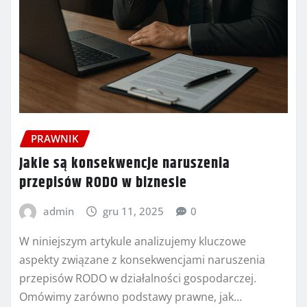
PRAWNIK
Jakie są konsekwencje naruszenia
przepisów RODO w biznesie
admin
gru 11, 2025
0
W niniejszym artykule analizujemy kluczowe
aspekty związane z konsekwencjami naruszenia
przepisów RODO w działalności gospodarczej.
Omówimy zarówno podstawy prawne, jak…