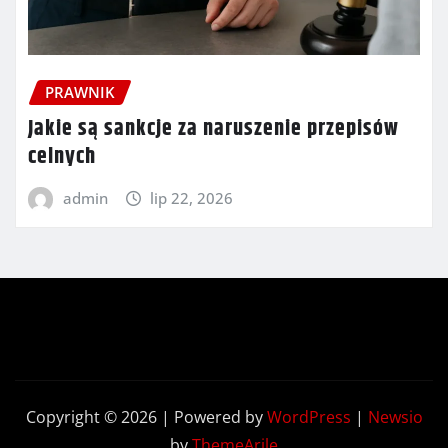
PRAWNIK
Jakie są sankcje za naruszenie przepisów
celnych
admin
lip 22, 2026
Copyright © 2026 | Powered by
WordPress
|
Newsio
by
ThemeArile