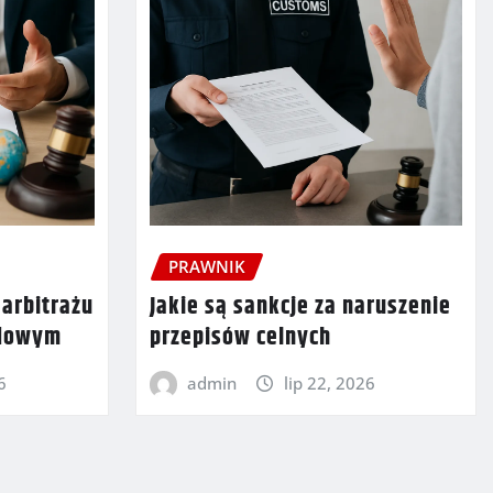
PRAWNIK
 arbitrażu
Jakie są sankcje za naruszenie
odowym
przepisów celnych
6
admin
lip 22, 2026