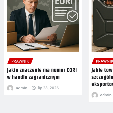
PRAWNIK
PRAWNI
Jakie znaczenie ma numer EORI
Jakie tow
w handlu zagranicznym
szczegól
eksport
admin
lip 28, 2026
admin