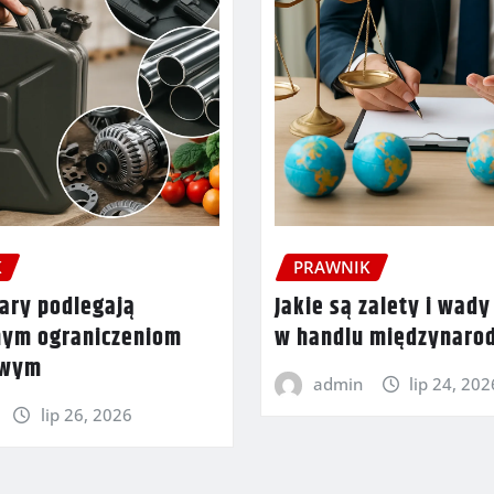
K
PRAWNIK
ary podlegają
Jakie są zalety i wady
nym ograniczeniom
w handlu międzynar
owym
admin
lip 24, 202
lip 26, 2026