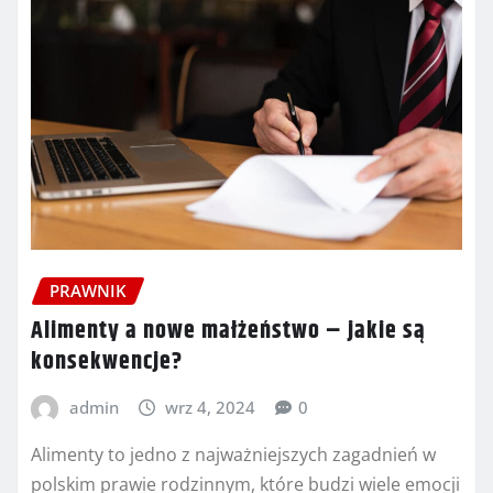
PRAWNIK
Alimenty a nowe małżeństwo – jakie są
konsekwencje?
admin
wrz 4, 2024
0
Alimenty to jedno z najważniejszych zagadnień w
polskim prawie rodzinnym, które budzi wiele emocji