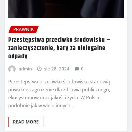
PRAWNIK
Przestępstwa przeciwko środowisku –
zanieczyszczenie, kary za nielegalne
odpady
admin
sie 28, 2024
0
Przestępstwa przeciwko środowisku stanowią
poważne zagrożenie dla zdrowia publicznego,
ekosystemów oraz jakości życia. W Polsce,
podobnie jak w wielu innych…
READ MORE