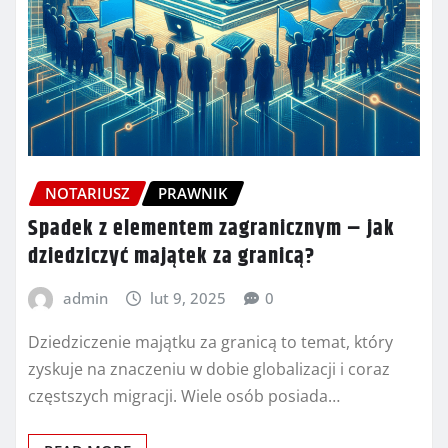
NOTARIUSZ
PRAWNIK
Spadek z elementem zagranicznym – jak
dziedziczyć majątek za granicą?
admin
lut 9, 2025
0
Dziedziczenie majątku za granicą to temat, który
zyskuje na znaczeniu w dobie globalizacji i coraz
częstszych migracji. Wiele osób posiada…