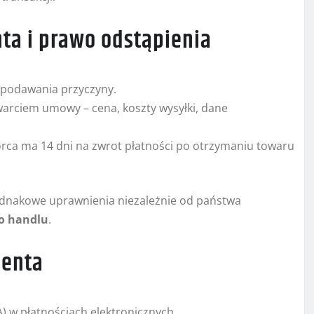
a i prawo odstąpienia
 podawania przyczyny.
warciem umowy – cena, koszty wysyłki, dane
orca ma 14 dni na zwrot płatności po otrzymaniu towaru
ednakowe uprawnienia niezależnie od państwa
o handlu
.
ienta
A) w płatnościach elektronicznych.