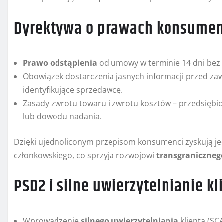
Dyrektywa o prawach konsument
Prawo odstąpienia
od umowy w terminie 14 dni bez
Obowiązek dostarczenia jasnych informacji przed za
identyfikujące sprzedawcę.
Zasady zwrotu towaru i zwrotu kosztów – przedsiębi
lub dowodu nadania.
Dzięki ujednoliconym przepisom konsumenci zyskują j
członkowskiego, co sprzyja rozwojowi
transgraniczneg
PSD2 i silne uwierzytelnianie kl
Wprowadzenie
silnego uwierzytelniania
klienta (SC