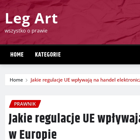
Skip
Leg Art
to
content
wszystko o prawie
HOME
KATEGORIE
Home
Jakie regulacje UE wpływają na handel elektronic
PRAWNIK
Jakie regulacje UE wpływaj
w Europie