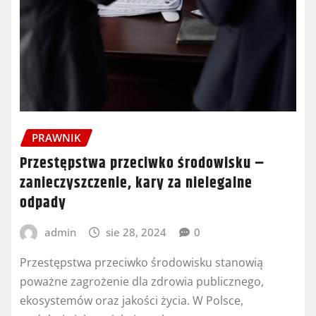
PRAWNIK
Przestępstwa przeciwko środowisku –
zanieczyszczenie, kary za nielegalne
odpady
admin
sie 28, 2024
0
Przestępstwa przeciwko środowisku stanowią
poważne zagrożenie dla zdrowia publicznego,
ekosystemów oraz jakości życia. W Polsce,