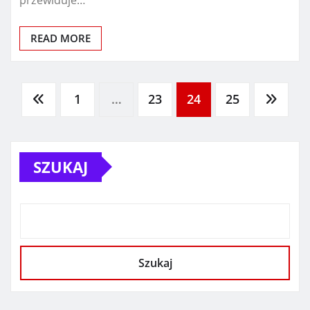
READ MORE
Stronicowanie
1
…
23
24
25
wpisów
SZUKAJ
Szukaj