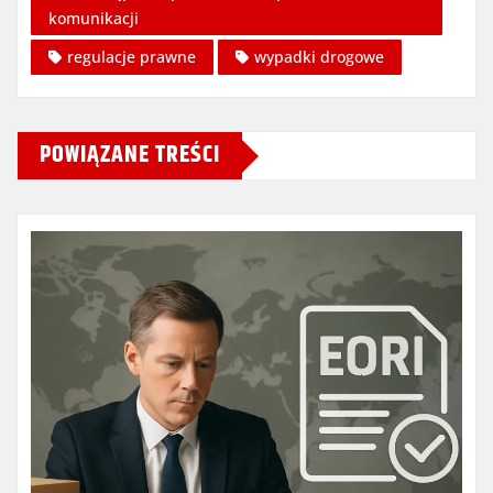
komunikacji
regulacje prawne
wypadki drogowe
POWIĄZANE TREŚCI