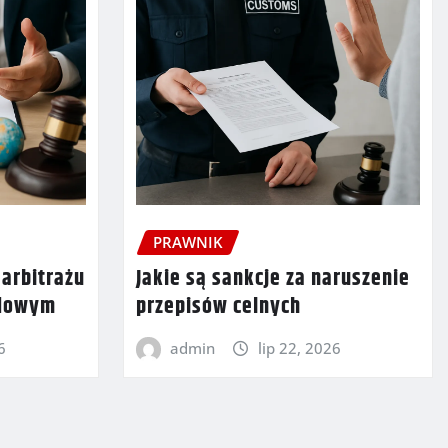
PRAWNIK
 arbitrażu
Jakie są sankcje za naruszenie
odowym
przepisów celnych
6
admin
lip 22, 2026