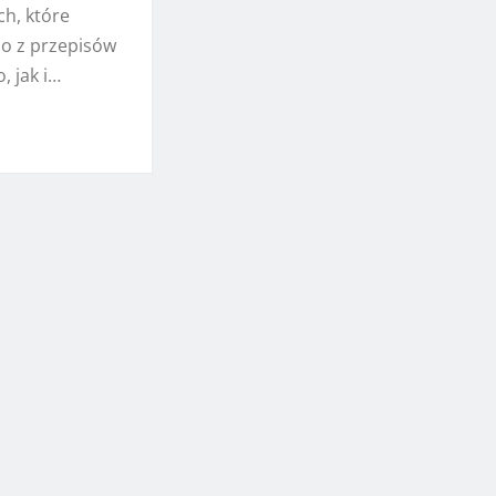
ch, które
o z przepisów
, jak i…