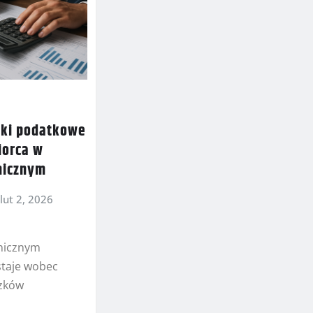
zki podatkowe
iorca w
nicznym
lut 2, 2026
nicznym
staje wobec
zków