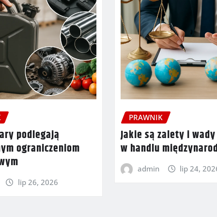
K
PRAWNIK
ary podlegają
Jakie są zalety i wady
nym ograniczeniom
w handlu międzynar
owym
admin
lip 24, 202
lip 26, 2026