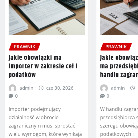
PRAWNIK
PRAWNIK
Jakie obowiązki ma
Jakie obowią
importer w zakresie ceł i
ma przedsięb
podatków
handlu zagra
admin
cze 30, 2026
admin
0
0
Importer podejmujący
W handlu zagra
działalność w obrocie
przedsiębiorca 
zagranicznym musi sprostać
szeregu obowią
wielu wymogom, które wynikają
podatkowych i