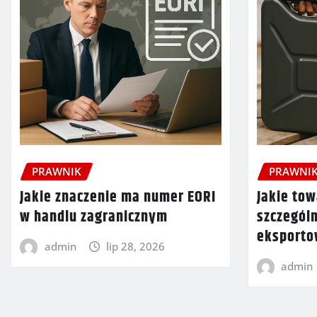
PRAWNIK
PRAWNI
Jakie znaczenie ma numer EORI
Jakie tow
w handlu zagranicznym
szczegól
eksport
admin
lip 28, 2026
admin