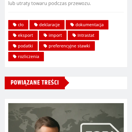
lub utraty towaru podczas przewozu.
cło
deklaracje
dokumentacja
eksport
import
Intrastat
podatki
preferencyjne stawki
rozliczenia
POWIĄZANE TREŚCI