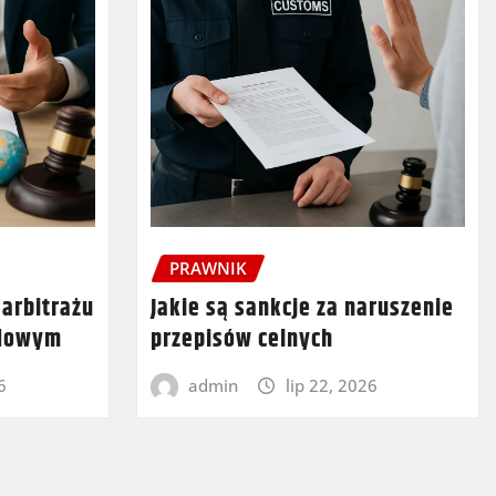
PRAWNIK
 arbitrażu
Jakie są sankcje za naruszenie
odowym
przepisów celnych
6
admin
lip 22, 2026