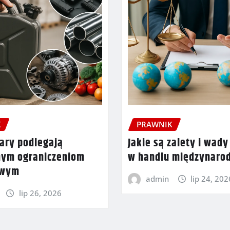
K
PRAWNIK
ary podlegają
Jakie są zalety i wady
nym ograniczeniom
w handlu międzynar
owym
admin
lip 24, 202
lip 26, 2026