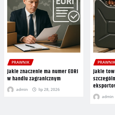
PRAWNIK
PRAWNI
Jakie znaczenie ma numer EORI
Jakie tow
w handlu zagranicznym
szczegól
eksport
admin
lip 28, 2026
admin