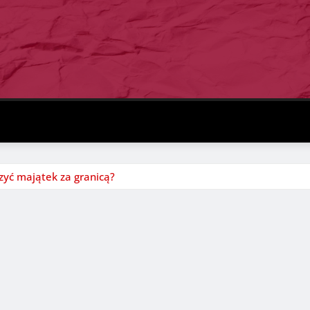
zyć majątek za granicą?