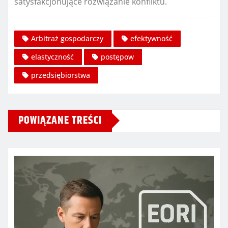
satysfakcjonujące rozwiązanie konfliktu.
Arbitraż gospodarczy
efektywność
elastyczność
postępow
przedsiębiorstwa
POWIĄZANE TREŚCI