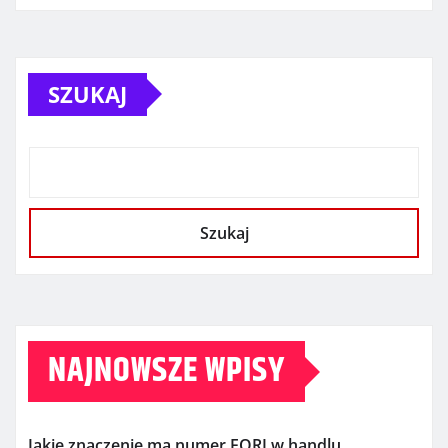
SZUKAJ
Szukaj
NAJNOWSZE WPISY
Jakie znaczenie ma numer EORI w handlu