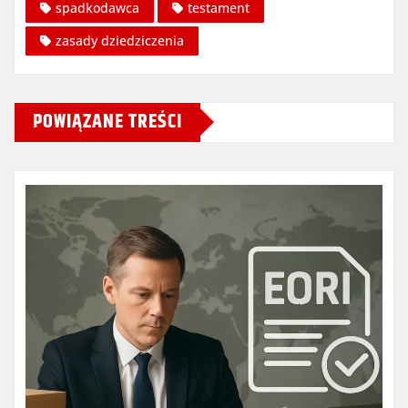
spadkodawca
testament
zasady dziedziczenia
POWIĄZANE TREŚCI