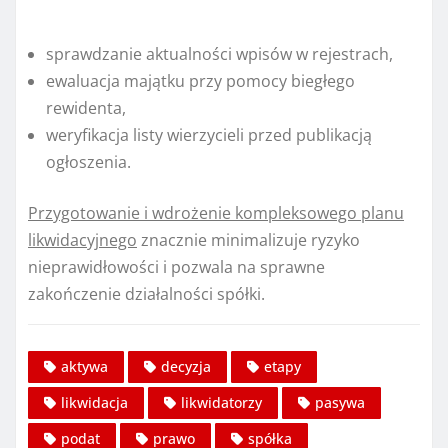
sprawdzanie aktualności wpisów w rejestrach,
ewaluacja majątku przy pomocy biegłego
rewidenta,
weryfikacja listy wierzycieli przed publikacją
ogłoszenia.
Przygotowanie i wdrożenie kompleksowego planu
likwidacyjnego
znacznie minimalizuje ryzyko
nieprawidłowości i pozwala na sprawne
zakończenie działalności spółki.
aktywa
decyzja
etapy
likwidacja
likwidatorzy
pasywa
podat
prawo
spółka