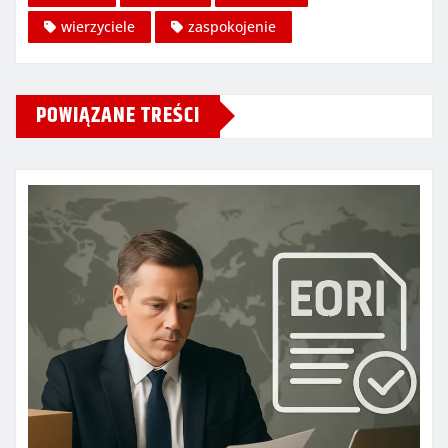
wierzyciele
zaspokojenie
POWIĄZANE TREŚCI