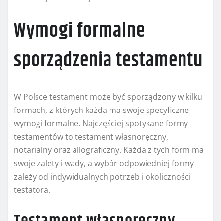
Wymogi formalne
sporządzenia testamentu
W Polsce testament może być sporządzony w kilku
formach, z których każda ma swoje specyficzne
wymogi formalne. Najczęściej spotykane formy
testamentów to testament własnoręczny,
notarialny oraz allograficzny. Każda z tych form ma
swoje zalety i wady, a wybór odpowiedniej formy
zależy od indywidualnych potrzeb i okoliczności
testatora.