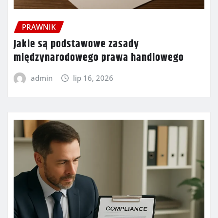
PRAWNIK
Jakie są podstawowe zasady
międzynarodowego prawa handlowego
admin
lip 16, 2026