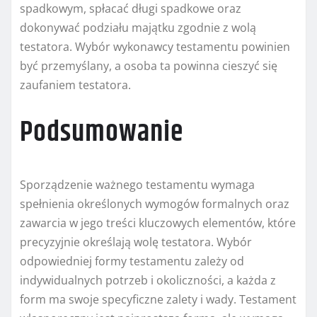
spadkowym, spłacać długi spadkowe oraz
dokonywać podziału majątku zgodnie z wolą
testatora. Wybór wykonawcy testamentu powinien
być przemyślany, a osoba ta powinna cieszyć się
zaufaniem testatora.
Podsumowanie
Sporządzenie ważnego testamentu wymaga
spełnienia określonych wymogów formalnych oraz
zawarcia w jego treści kluczowych elementów, które
precyzyjnie określają wolę testatora. Wybór
odpowiedniej formy testamentu zależy od
indywidualnych potrzeb i okoliczności, a każda z
form ma swoje specyficzne zalety i wady. Testament