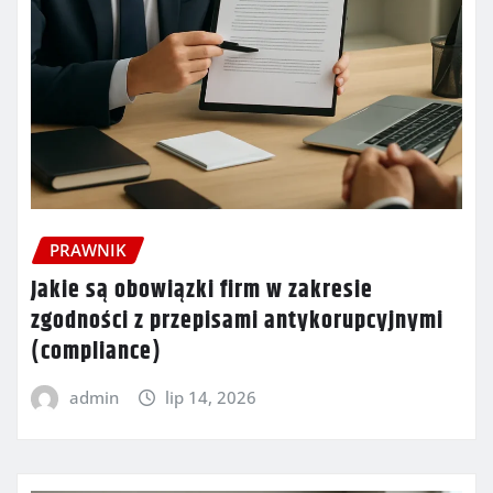
PRAWNIK
Jakie są obowiązki firm w zakresie
zgodności z przepisami antykorupcyjnymi
(compliance)
admin
lip 14, 2026