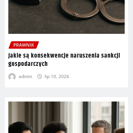
PRAWNIK
Jakie są konsekwencje naruszenia sankcji
gospodarczych
admin
lip 10, 2026