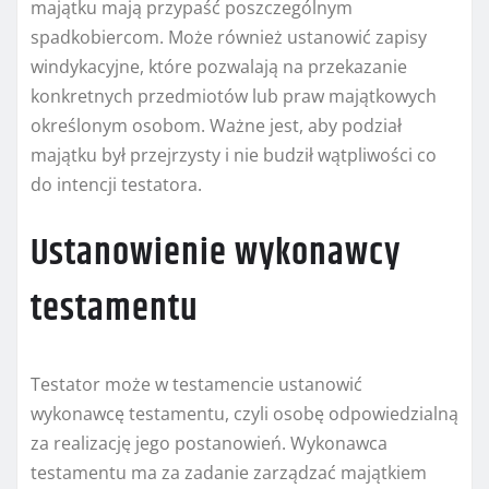
majątku mają przypaść poszczególnym
spadkobiercom. Może również ustanowić zapisy
windykacyjne, które pozwalają na przekazanie
konkretnych przedmiotów lub praw majątkowych
określonym osobom. Ważne jest, aby podział
majątku był przejrzysty i nie budził wątpliwości co
do intencji testatora.
Ustanowienie wykonawcy
testamentu
Testator może w testamencie ustanowić
wykonawcę testamentu, czyli osobę odpowiedzialną
za realizację jego postanowień. Wykonawca
testamentu ma za zadanie zarządzać majątkiem