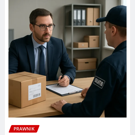
PRAWNIK