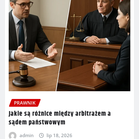
PRAWNIK
Jakie są różnice między arbitrażem a
sądem państwowym
admin
lip 18, 2026