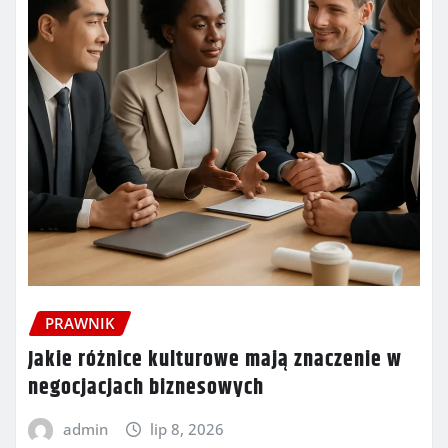
PRAWNIK
Jakie różnice kulturowe mają znaczenie w
negocjacjach biznesowych
admin
lip 8, 2026