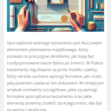
Sporządzenie ważnego testamentu jest kluczowym
elementem planowania majątkowego, który
pozwala na precyzyjne określenie, jak mają być
rozdysponowane nasze dobra po śmierci. W Polsce
testamenty regulowane są przez Kodeks cywilny,
który określa zarówno wymogi formalne, jak i treść,
jaką powinien zawierać ten dokument. W niniejszym
artykule omówimy szczegółowo, jakie są wymogi
formalne sporządzenia testamentu oraz jakie
elementy powinny znaleźć się w jego treści, aby był
on ważny i skuteczny.