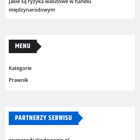
Jakie są ryzyka walutowe w handlu
międzynarodowym
MENU
Kategorie
Prawnik
PARTNERZY SERWISU