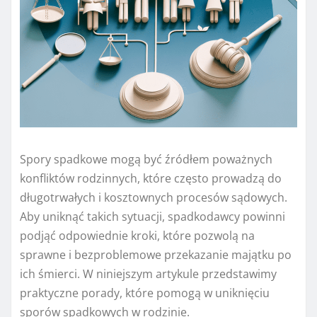
Spory spadkowe mogą być źródłem poważnych
konfliktów rodzinnych, które często prowadzą do
długotrwałych i kosztownych procesów sądowych.
Aby uniknąć takich sytuacji, spadkodawcy powinni
podjąć odpowiednie kroki, które pozwolą na
sprawne i bezproblemowe przekazanie majątku po
ich śmierci. W niniejszym artykule przedstawimy
praktyczne porady, które pomogą w uniknięciu
sporów spadkowych w rodzinie.