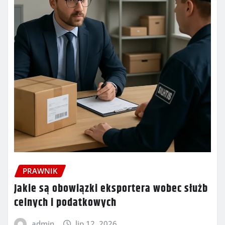
PRAWNIK
Jakie są obowiązki eksportera wobec służb
celnych i podatkowych
admin
lip 12, 2026