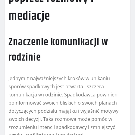
mediacje
Znaczenie komunikacji w
rodzinie
Jednym z najważniejszych kroków w unikaniu
sporów spadkowych jest otwarta i szczera
komunikacja w rodzinie. Spadkodawca powinien
poinformować swoich bliskich o swoich planach
dotyczących podziału majątku i wyjaśnić motywy
swoich decyzji. Taka rozmowa może pomóc w
zrozumieniu intencji spadkodawcy i zmniejszyć