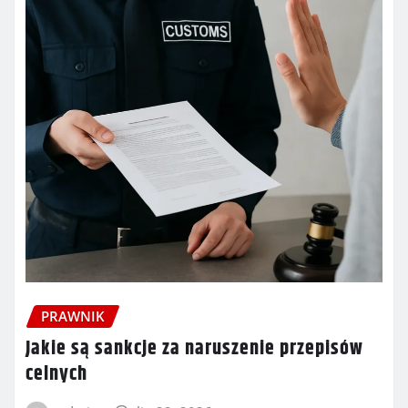
PRAWNIK
Jakie są sankcje za naruszenie przepisów
celnych