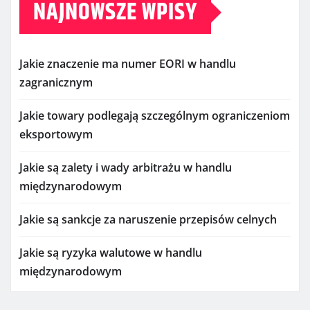
NAJNOWSZE WPISY
Jakie znaczenie ma numer EORI w handlu
zagranicznym
Jakie towary podlegają szczególnym ograniczeniom
eksportowym
Jakie są zalety i wady arbitrażu w handlu
międzynarodowym
Jakie są sankcje za naruszenie przepisów celnych
Jakie są ryzyka walutowe w handlu
międzynarodowym