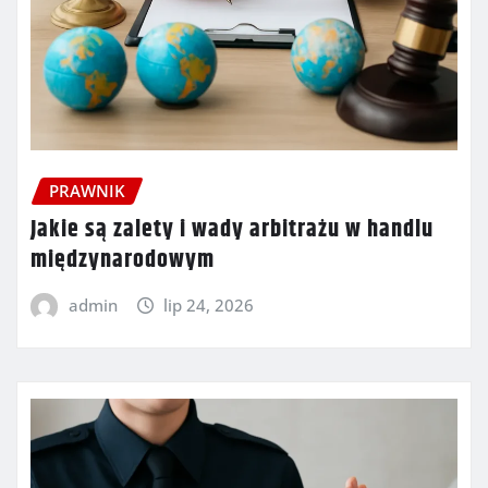
PRAWNIK
Jakie są zalety i wady arbitrażu w handlu
międzynarodowym
admin
lip 24, 2026