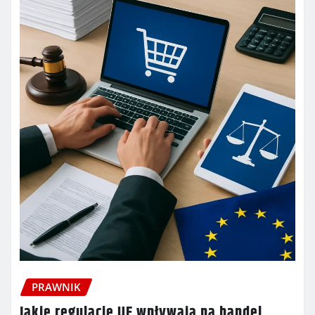
PRAWNIK
Jakie regulacje UE wpływają na handel