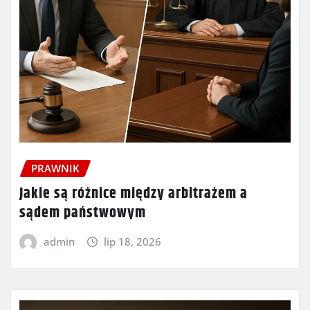
PRAWNIK
Jakie są różnice między arbitrażem a
sądem państwowym
admin
lip 18, 2026