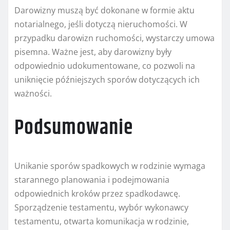
Darowizny muszą być dokonane w formie aktu
notarialnego, jeśli dotyczą nieruchomości. W
przypadku darowizn ruchomości, wystarczy umowa
pisemna. Ważne jest, aby darowizny były
odpowiednio udokumentowane, co pozwoli na
uniknięcie późniejszych sporów dotyczących ich
ważności.
Podsumowanie
Unikanie sporów spadkowych w rodzinie wymaga
starannego planowania i podejmowania
odpowiednich kroków przez spadkodawcę.
Sporządzenie testamentu, wybór wykonawcy
testamentu, otwarta komunikacja w rodzinie,