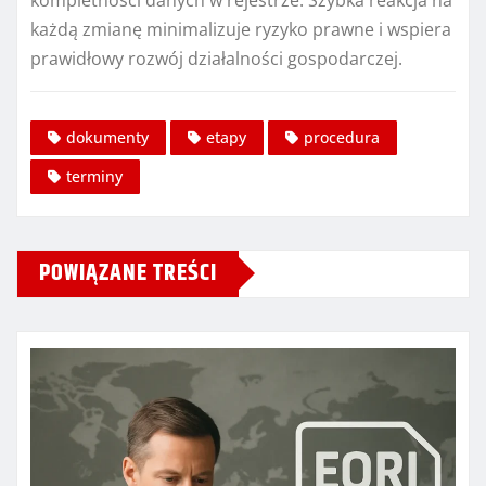
kompletności danych w rejestrze. Szybka reakcja na
każdą zmianę minimalizuje ryzyko prawne i wspiera
prawidłowy rozwój działalności gospodarczej.
dokumenty
etapy
procedura
terminy
POWIĄZANE TREŚCI