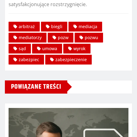
satysfakcjonujące rozstrzygnięcie.
arbitraż
biegli
mediacja
mediatorzy
pozw
pozwu
sąd
umowa
wyrok
zabezpiec
zabezpieczenie
POWIĄZANE TREŚCI