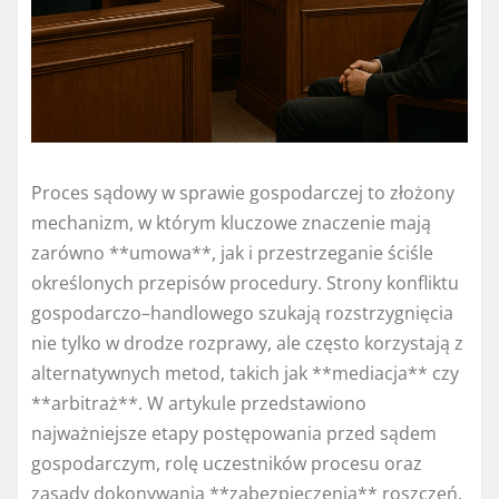
Proces sądowy w sprawie gospodarczej to złożony
mechanizm, w którym kluczowe znaczenie mają
zarówno **umowa**, jak i przestrzeganie ściśle
określonych przepisów procedury. Strony konfliktu
gospodarczo–handlowego szukają rozstrzygnięcia
nie tylko w drodze rozprawy, ale często korzystają z
alternatywnych metod, takich jak **mediacja** czy
**arbitraż**. W artykule przedstawiono
najważniejsze etapy postępowania przed sądem
gospodarczym, rolę uczestników procesu oraz
zasady dokonywania **zabezpieczenia** roszczeń.