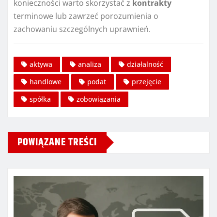
konieczności warto skorzystać z
kontrakty
terminowe lub zawrzeć porozumienia o
zachowaniu szczególnych uprawnień.
aktywa
analiza
działalność
handlowe
podat
przejęcie
spółka
zobowiązania
POWIĄZANE TREŚCI