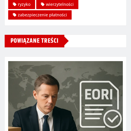
ryzyko
wierzytelności
zabezpieczenie płatności
POWIĄZANE TREŚCI