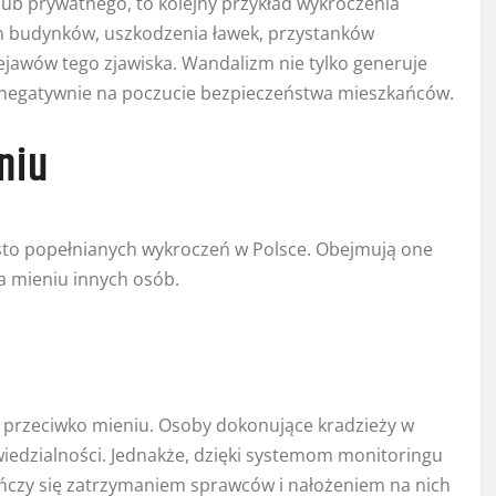
lub prywatnego, to kolejny przykład wykroczenia
ch budynków, uszkodzenia ławek, przystanków
ejawów tego zjawiska. Wandalizm nie tylko generuje
a negatywnie na poczucie bezpieczeństwa mieszkańców.
niu
ęsto popełnianych wykroczeń w Polsce. Obejmują one
a mieniu innych osób.
ń przeciwko mieniu. Osoby dokonujące kradzieży w
owiedzialności. Jednakże, dzięki systemom monitoringu
ończy się zatrzymaniem sprawców i nałożeniem na nich