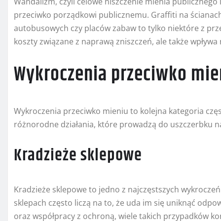
Wandalizm, czyli celowe niszczenie mienia publicznego 
przeciwko porządkowi publicznemu. Graffiti na ściana
autobusowych czy placów zabaw to tylko niektóre z prz
koszty związane z naprawą zniszczeń, ale także wpływ
Wykroczenia przeciwko mie
Wykroczenia przeciwko mieniu to kolejna kategoria cz
różnorodne działania, które prowadzą do uszczerbku n
Kradzieże sklepowe
Kradzieże sklepowe to jedno z najczęstszych wykrocze
sklepach często liczą na to, że uda im się uniknąć odp
oraz współpracy z ochroną, wiele takich przypadków k