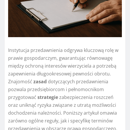
Instytucja przedawnienia odgrywa kluczową rolę w
prawie gospodarczym, gwarantując równowagę
między ochroną interesów wierzyciela a potrzebą
zapewnienia długookresowej pewności obrotu.
Znajomość
zasad
dotyczących przedawnienia
pozwala przedsiębiorcom i pełnomocnikom
przygotować
strategie
zabezpieczenia roszczeń
oraz uniknąć ryzyka związane z utratą możliwości
dochodzenia należności. Poniższy artykuł omawia
zarówno ogólne reguły, jak i specyfikę terminów
przedawnienia w obszarze prawa gospodarczego,