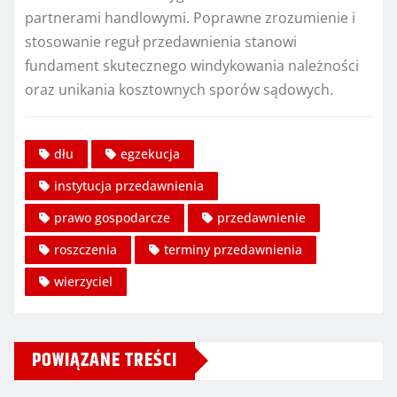
partnerami handlowymi. Poprawne zrozumienie i
stosowanie reguł przedawnienia stanowi
fundament skutecznego windykowania należności
oraz unikania kosztownych sporów sądowych.
dłu
egzekucja
instytucja przedawnienia
prawo gospodarcze
przedawnienie
roszczenia
terminy przedawnienia
wierzyciel
POWIĄZANE TREŚCI