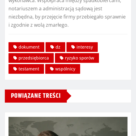
wykonawca. Współpraca między spadkobiercami,
notariuszem a administracją sądową jest
niezbędna, by przejęcie firmy przebiegało sprawnie
i zgodnie z wolą zmarłego.
dokument
dz
interesy
przedsiębiorca
ryzyko sporów
testament
wspólnicy
POWIĄZANE TREŚCI