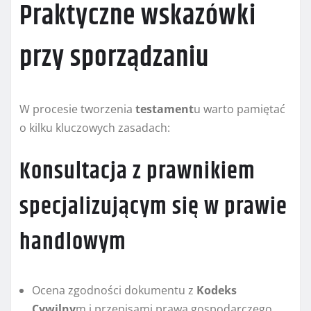
Praktyczne wskazówki
przy sporządzaniu
W procesie tworzenia
testament
u warto pamiętać
o kilku kluczowych zasadach:
Konsultacja z prawnikiem
specjalizującym się w prawie
handlowym
Ocena zgodności dokumentu z
Kodeks
Cywilny
m i przepisami prawa gospodarczego.